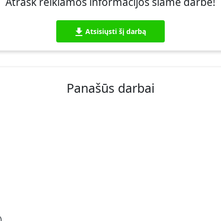
Atrask reikiamos informacijos šiame darbe!
Atsisiųsti šį darbą
Panašūs darbai
)