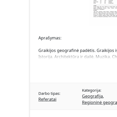
Aprašymas:
Graikijos geografinė padėtis. Graikijos i
Istorija. Architektūra ir dailė. Muzika. C
Kategorija:
Darbo tipas:
Geografija
,
Referatai
Regioninė geogra