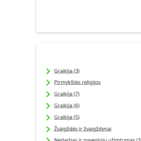
Graikija (3)
Pirmykštės religijos
Graikija (7)
Graikija (6)
Graikija (5)
Žvaigždės ir žvaigždynai
Nedarbas ir gyventojų užimtumas (3