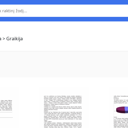
a
> Graikija