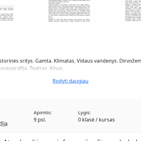
storinės sritys. Gamta. Klimatas. Vidaus vandenys. Dirvožemia
horeografija. Teatras. Kinas.
Rodyti daugiau
Apimtis:
Lygis:
9 psl.
0 klasė / kursas
fija