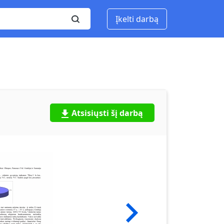
Įkelti darbą
Atsisiųsti šį darbą