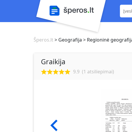
Šperos.lt
> Geografija
> Regioninė geografij
Graikija
9.9
(
1
atsiliepimai)